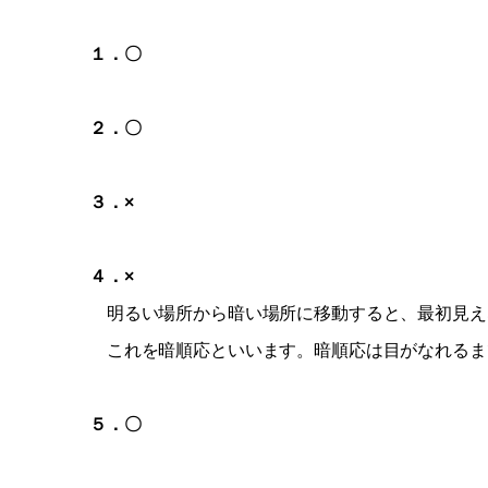
１．〇
２．〇
３．×
４．×
明るい場所から暗い場所に移動すると、最初見え
これを暗順応といいます。暗順応は目がなれるま
５．〇