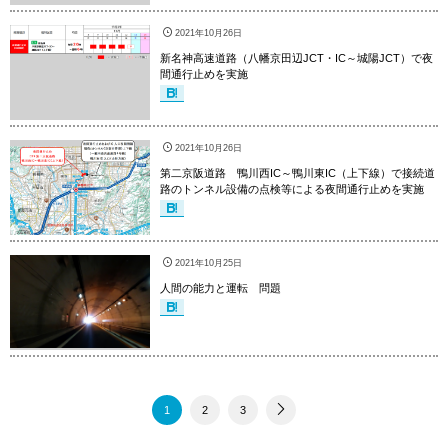
2021年10月26日
新名神高速道路（八幡京田辺JCT・IC～城陽JCT）で夜
間通行止めを実施
2021年10月26日
第二京阪道路 鴨川西IC～鴨川東IC（上下線）で接続道
路のトンネル設備の点検等による夜間通行止めを実施
2021年10月25日
人間の能力と運転 問題
1
2
3