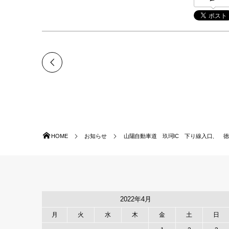
HOME
お知らせ
山陽自動車道 玖珂IC 下り線入口、 徳山東
2022年4月
月
火
水
木
金
土
日