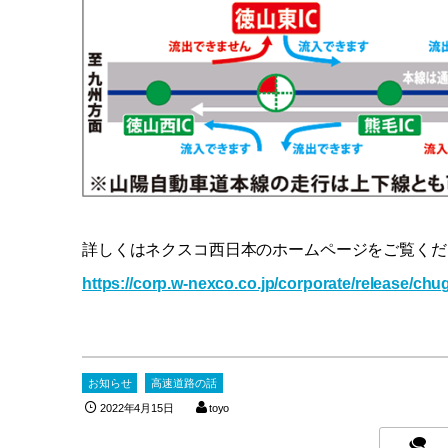
詳しくはネクスコ西日本のホームページをご覧くだ
https://corp.w-nexco.co.jp/corporate/release/chu
お知らせ
高速道路の話
2022年4月15日
toyo