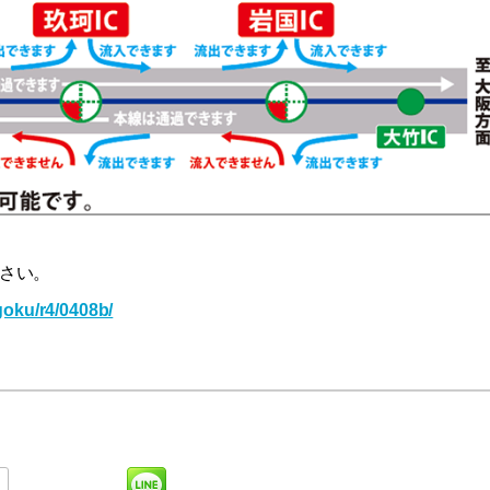
さい。
goku/r4/0408b/