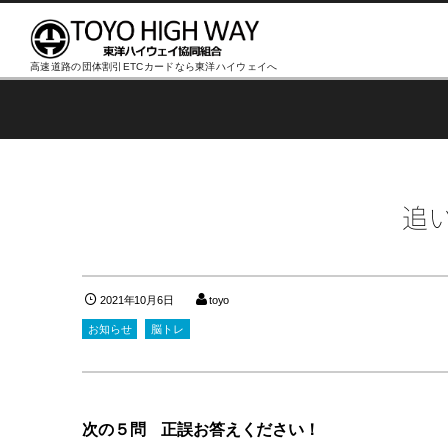
高速道路の団体割引ETCカードなら東洋ハイウェイへ
追
2021年10月6日
toyo
お知らせ
脳トレ
次の５問 正誤お答えください！