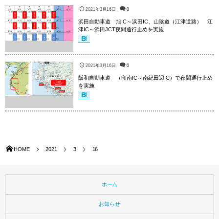
2021年3月16日
0
浜田自動車道 旭IC～浜田IC、山陰道（江津道路） 江
津IC～浜田JCT夜間通行止めを実施
2021年3月16日
0
阪和自動車道 （印南IC～南紀田辺IC）で夜間通行止め
を実施
HOME
2021
3
16
ホーム
お知らせ