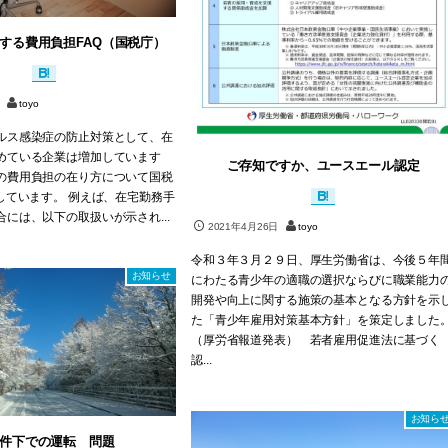
する費用負担FAQ（国税庁）
toyo
ルス感染症の防止対策として、在
めている企業は増加しています
ご存知ですか、ユースエール認定
の費用負担の在り方について国税
しています。 例えば、在宅勤務手
には、以下の取扱いが示され...
2021年4月26日
toyo
令和３年３月２９日、厚生労働省は、今後５年
お知らせ
にわたる青少年の適職の選択ならびに職業能力
開発や向上に関する施策の基本となる方針を示
た「青少年雇用対策基本方針」を策定しました
（厚労省報道発表） 若者雇用促進法に基づく
認...
お知ら
件下での運転 問題