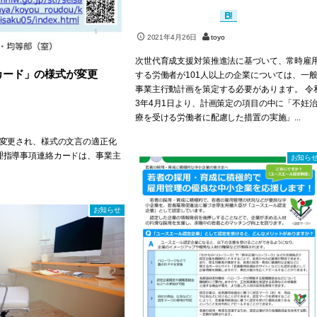
2021年4月26日
toyo
次世代育成支援対策推進法に基づいて、常時雇
カード」の様式が変更
する労働者が101人以上の企業については、一
事業主行動計画を策定する必要があります。 令
3年4月1日より、計画策定の項目の中に「不妊
療を受ける労働者に配慮した措置の実施」...
が変更され、様式の文言の適正化
理指導事項連絡カードは、事業主
お知ら
お知らせ