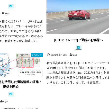
toyo
お答えください！ １．深い水たま
取られたり、ブレーキがききにく
るので、加速してできるだけ早く
事故防止につながる ２．ぬかるみ
[ETCマイレージ]ご登録のお客様へ
、高速ギアを使い加速して...
お知らせ
2021年4月16日
toyo
名古屋高速道路における[ＥＴＣマイレージサー
ス]のポイント付与終了に関するお知らせです。
この度名古屋高速道路では、2021年5月より対
離制を基本とした新たな料金体系へと移行して
技術を活用した道路情報の収集・
いります。これに伴いまして、名古屋高...
提供を開始
toyo