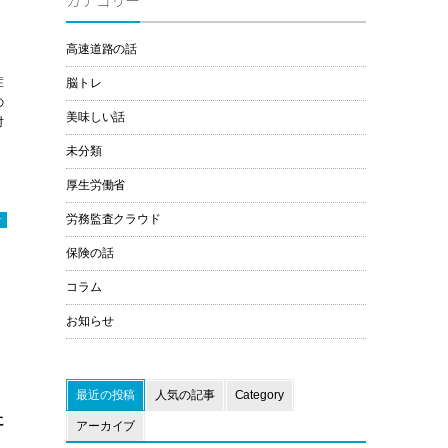
カテゴリー
高速道路の話
、
症
脳トレ
の
美味しい話
対
未分類
厚生労働省
労務監査クラウド
せ
保険の話
コラム
お知らせ
最近の投稿
人気の記事
Category
に
アーカイブ