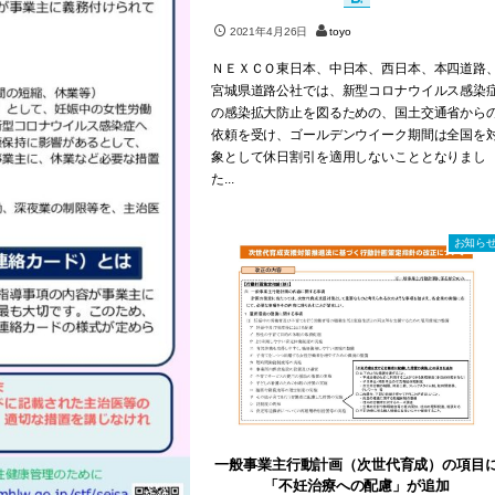
2021年4月26日
toyo
ＮＥＸＣＯ東日本、中日本、西日本、本四道路
宮城県道路公社では、新型コロナウイルス感染
の感染拡大防止を図るための、国土交通省から
依頼を受け、ゴールデンウイーク期間は全国を
象として休日割引を適用しないこととなりまし
た...
お知ら
一般事業主行動計画（次世代育成）の項目
「不妊治療への配慮」が追加