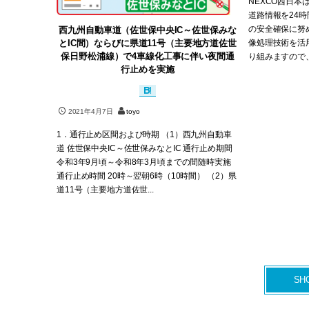
NEXCO西日
道路情報を24
の安全確保に努
西九州自動車道（佐世保中央IC～佐世保みな
像処理技術を活
とIC間）ならびに県道11号（主要地方道佐世
保日野松浦線）で4車線化工事に伴い夜間通
り組みますので、
行止めを実施
2021年4月7日
toyo
1．通行止め区間および時期 （1）西九州自動車
道 佐世保中央IC～佐世保みなとIC 通行止め期間
令和3年9月頃～令和8年3月頃までの間随時実施
通行止め時間 20時～翌朝6時（10時間） （2）県
道11号（主要地方道佐世...
SH