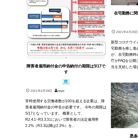
在宅勤務に関
2021年4月26日
新型コロナウイ
宅勤務を推し進
が、在宅勤務時
庁がFAQを公開
障害者雇用納付金の申告納付の期限は5/17で
当を支給した場合
す
2021年4月26日
toyo
常時使用する労働者数が100を超える企業は、障
害者雇用納付金の申告が必要です。 今年の期限は
5/17となっています。 概要として、
R2.4.1~R3.3.31において障害者の法定雇用率
2.2%（R3.3以降は2.3%）を...
悪条