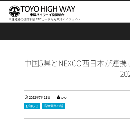
高速道路の団体割引ETCカードなら東洋ハイウェイへ
中国5県とNEXCO西日本が連
2
2022年7月11日
toyo
お知らせ
高速道路の話