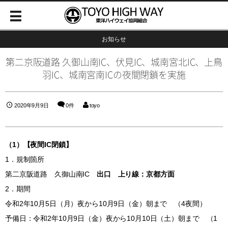
お知らせ
第二京阪道路 久御山南IC、伏見IC、城南宮北IC、上鳥
羽IC、城南宮南ICの夜間閉鎖を実施
2020年9月9日
0件
toyo
（1）【夜間IC閉鎖】
1．規制箇所
第二京阪道路 久御山南IC
出口 上り線：京都方面
2．期間
令和2年10月5日（月）夜から10月9日（金）朝まで （4夜間）
予備日：令和2年10月9日（金）夜から10月10日（土）朝まで （1