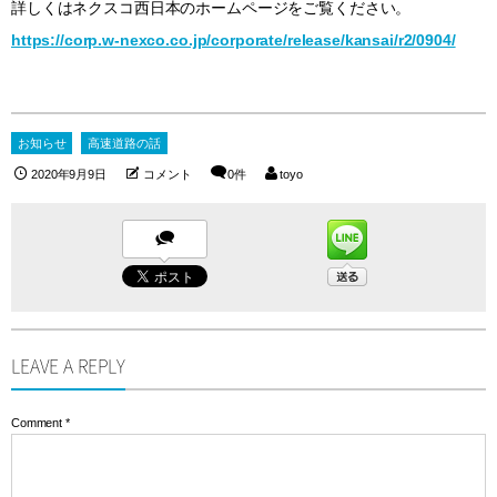
詳しくはネクスコ西日本のホームページをご覧ください。
https://corp.w-nexco.co.jp/corporate/release/kansai/r2/0904/
お知らせ
高速道路の話
2020年9月9日
コメント
0件
toyo
LEAVE A REPLY
Comment
*