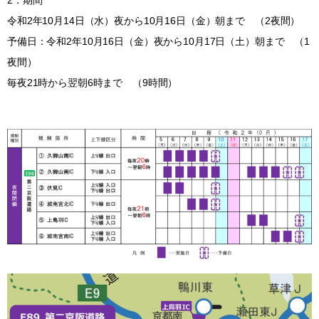
2．期間
令和2年10月14日（水）夜から10月16日（金）朝まで （2夜間）
予備日：令和2年10月16日（金）夜から10月17日（土）朝まで （1
夜間）
毎夜21時から翌朝6時まで （9時間）