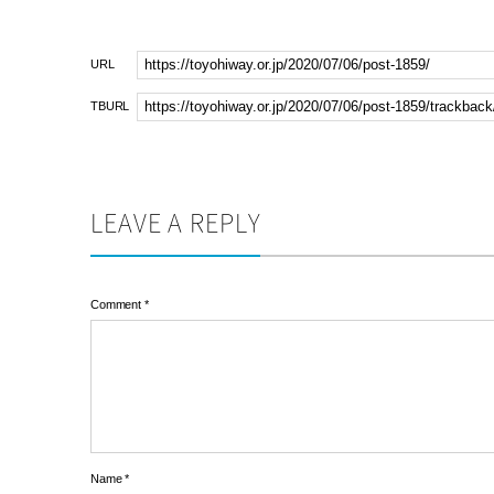
URL
TBURL
LEAVE A REPLY
Comment
*
Name
*