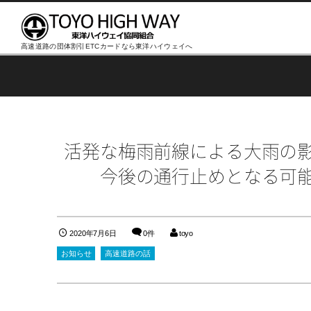
高速道路の団体割引ETCカードなら東洋ハイウェイへ
活発な梅雨前線による大雨の
今後の通行止めとなる可
2020年7月6日
0件
toyo
お知らせ
高速道路の話