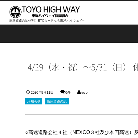
高速道路の団体割引ETCカードなら東洋ハイウェイへ
4/29（水・祝）～5/31（
2020年5月11日
0件
toyo
お知らせ
高速道路の話
○高速道路会社４社（NEXCO３社及び本四高速