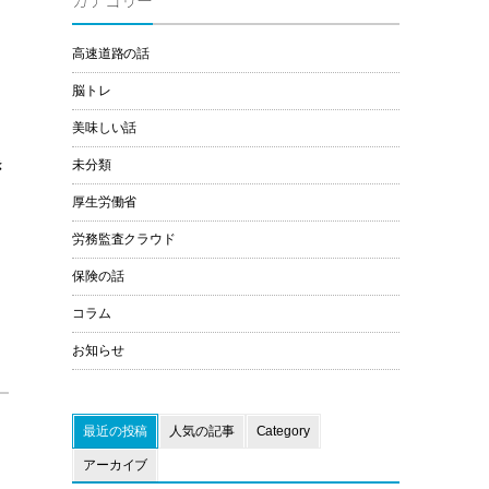
カテゴリー
高速道路の話
脳トレ
美味しい話
き
未分類
厚生労働省
」
労務監査クラウド
保険の話
コラム
お知らせ
最近の投稿
人気の記事
Category
アーカイブ